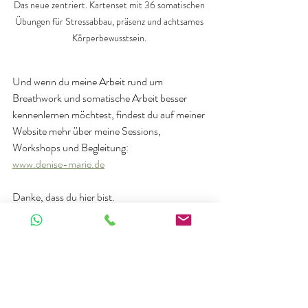
Das neue zentriert. Kartenset mit 36 somatischen 
Übungen für Stressabbau, präsenz und achtsames 
Körperbewusstsein. 
Und wenn du meine Arbeit rund um 
Breathwork und somatische Arbeit besser 
kennenlernen möchtest, findest du auf meiner 
Website mehr über meine Sessions, 
Workshops und Begleitung: 
www.denise-marie.de
Danke, dass du hier bist.
Danke, dass du atmest.
Und dass du dich immer wieder auf den Weg 
zu dir selbst machst.
In Liebe,
Denise